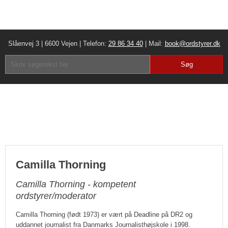
Slåenvej 3 | 6600 Vejen | Telefon:
29 86 34 40
| Mail:
book@ordstyrer.dk​
Camilla Thorning
Camilla Thorning - kompetent
ordstyrer/moderator
Camilla Thorning (født 1973) er vært på Deadline på DR2 og
uddannet journalist fra Danmarks Journalisthøjskole i 1998.