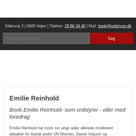
Slåenvej 3 | 6600 Vejen | Telefon:
29 86 34 40
| Mail:
book@ordstyrer.dk​
Emilie Reinhold
Book Emilie Reinhold- som ordstyrer - eller med
foredrag
Emilie Reinhold har trods sin unge alder allerede modereret
debatter for blandt andre UN Women, Dansk Industri og