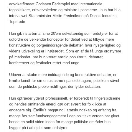
advokatfirmaet Gorissen Federspiel med internationale
toppolitikere, erhvervsledere og ministre i panelerne - hun har bl.a.
interviewet Statsminister Mette Frederiksen på Dansk Industris
Topmøde.
Hun gik i starten af sine 20'ere selvstændig som ordstyrer for at
udfordre de velkendte koncepter for debat ved at tilbyde mere
konstruktive og borgerinddragende debatter, hvor nysgerrighed og
videns udveksling er i højsædet. Som en af de få unge ordstyrere
på markedet, har hun været særlig populær til debatter,
konferencer og festivaler rettet mod unge.
Udover at skabe mere inddragende og konstruktive debatter, er
Emilie kendt for sin entusiasme i paneldeltagere, publikum såvel
som de politiske problemstillinger, der fylder debatten.
Hun optræder yderst professionelt, er forberedt til fingerspidserne
og hendes smittende energi gør det svært for folk ikke at
engagere sig. Emilie's baggrund i statskundskab og erfaring fra
mange års samfundsengagement i den politiske verden har givet
hende en solid viden inden for mange politiske områder hun
bygger på i arbejdet som ordstyrer.