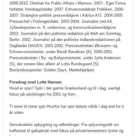
2008-2010: Direktør for Public Affairs i Mannov. 2007-: Eget Firma,
forfatter, foredragsholder. 2007: Erhvervsredaktør Politiken. 2006-
2007: Strategisk-politisk presserådgiver i Advice A/S. 2004-2005:
Pressechef i Forbrugerrådet. 2003-2004: Journalist ved A4,
Jyllandsposten m. fl, underviser, og kommunikationsrådgiver.
2003: Journalist på den politiske redaktion på Welt am Sonntag,
Berlin. 2002: Journalist på den politiske indlandsredaktionen på
Dagbladet DAGEN. 2001-2002: Pressesekretær Økonomi- og
Erhvervsministeriet, under Bendt Bendtsen (K). 2000-2001:
Pressesekretær i By- og Boligministeriet, under Jytte Andersen
(S), der senere blev afløst af Lotte Bundsgaard (S).
Bestyrelsesposter: Golden Days, Mødrehjælpen.
Foredrag med Lotte Hansen
Hvad er spin? Spin i det gamle Grækenland og til i dag, særligt
fokus på udviklingen fra 2001 og frem.
Ti teser til mere spin Hvorfor har spin lettere vilkår i dag end for ti
år siden.
Demokratiets opbygning og udfordringer. Fra oplysningsidé om
kaffestue til gallupkrati med fokus på privatmenneskers lyster og