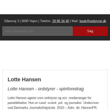
Slåenvej 3 | 6600 Vejen | Telefon:
29 86 34 40
| Mail:
book@ordstyrer.dk​
Lotte Hansen
Lotte Hansen - ordstyrer - spinforedrag
Lotte Hansen agerer som ordstyrer og evt. medarrangør for
paneldebatter. Hun er cand. scient. pol. og journalist. Underviser
ved Danmarks Journalisthøjskole. 2010- : Adm. dir. HansenPR.