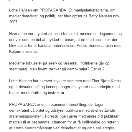
Lotte Hansen om PROPAGANDA, Et manipulationsdrama, om
medier demokrati og politik, der blev opført på Betty Nansen nov.
2007.
Hver aften var stykket aktuelt i forhold til mediernes dagsorden og
der var som en del af stykket et besøg af en mediepolitiker, der
blev udsat for et håndfast interview om Public Serviceaftalen med
Kulturministeriet.
Medierne fokuserer på seer- og læsertal. Politikerne går op i
stemmetal. Men hvem tænker på demokratiet? Gør du?
Lotte Hansen har skrevet stykket sammen med Thor Bjørn Krebs
og er desuden idé og konceptmager til stykket i samarbejde med
teater, medforfatter og instruktør.
PROPAGANDA er en infotainment-forestilling, der tager
demokratiet på ordet og udstyrer publikum med et enestående
afstemningssystem. Forestillingen giver med andre ord publikum
magten til at bestemme, chancen for at få indflydelse og retten til
at sætte spørgsmålstegn ved demokratiet og dets spilleregler,