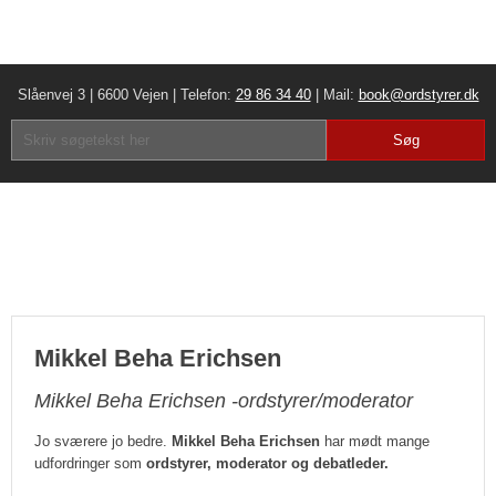
Slåenvej 3 | 6600 Vejen | Telefon:
29 86 34 40
| Mail:
book@ordstyrer.dk​
Mikkel Beha Erichsen
Mikkel Beha Erichsen -ordstyrer/moderator
Jo sværere jo bedre.
Mikkel Beha Erichsen
har mødt mange
udfordringer som
ordstyrer, moderator og debatleder.