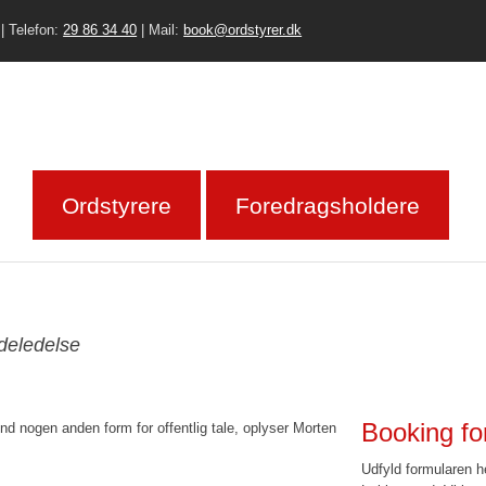
 | Telefon:
29 86 34 40
| Mail:
book@ordstyrer.dk​
Ordstyrere
Foredragsholdere
deledelse
Booking fo
nd nogen anden form for offentlig tale, oplyser Morten
Udfyld formularen h