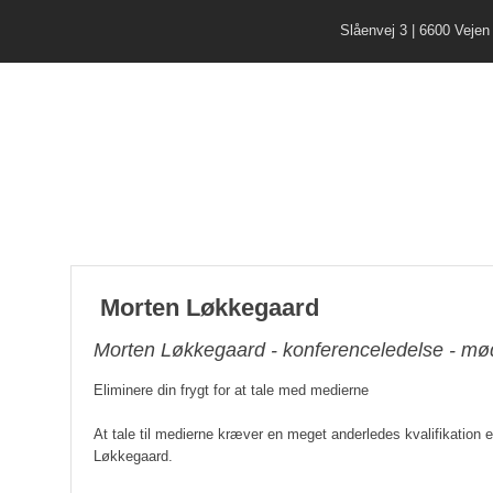
Slåenvej 3 | 6600 Vejen
Morten Løkkegaard
Morten Løkkegaard - konferenceledelse - mø
Eliminere din frygt for at tale med medierne
At tale til medierne kræver en meget anderledes kvalifikation e
Løkkegaard.