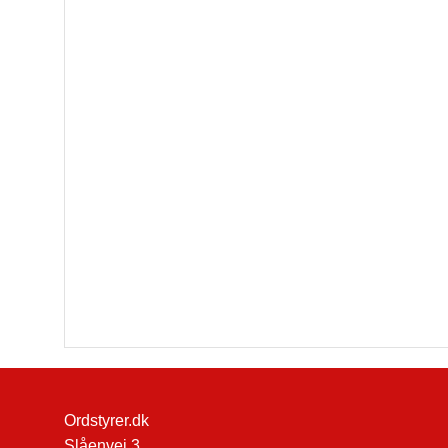
Ordstyrer.dk
Slåenvej 3